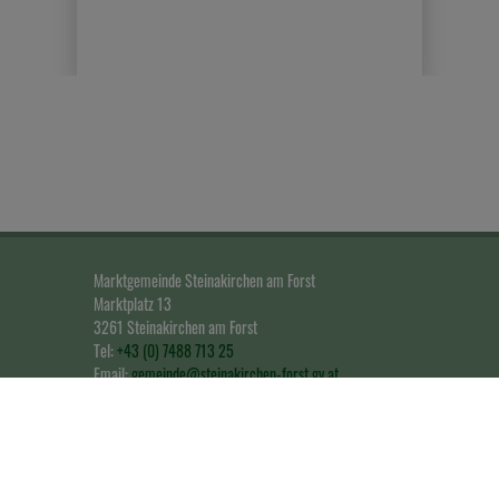
Marktgemeinde Steinakirchen am Forst
Marktplatz 13
3261 Steinakirchen am Forst
Tel:
+43 (0) 7488 713 25
Email:
gemeinde@steinakirchen-forst.gv.at
Impressum & Datenschutz
© 2026 Steinakirchen am Forst | CMS
gemeindeserver.net
ein Produkt der
i-gap
Schwingenschlögl & Welser OG