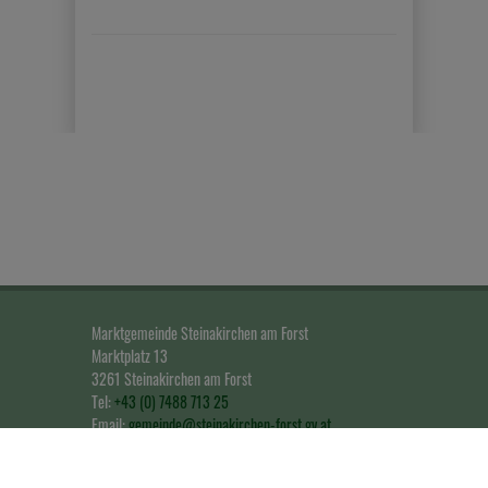
Marktgemeinde Steinakirchen am Forst
Marktplatz 13
3261 Steinakirchen am Forst
Tel:
+43 (0) 7488 713 25
Email:
gemeinde@steinakirchen-forst.gv.at
Impressum & Datenschutz