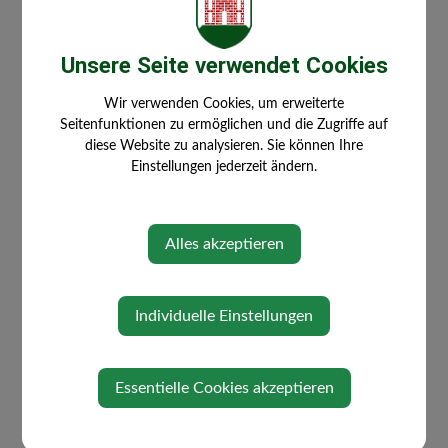
doris@heilmassage-eisserer.at
www.heilmassage-eisserer.at
Unsere Seite verwendet Cookies
Abrechnung mit Krankenkasse möglich
Wir verwenden Cookies, um erweiterte
Seitenfunktionen zu ermöglichen und die Zugriffe auf
diese Website zu analysieren. Sie können Ihre
Einstellungen jederzeit ändern.
Cranio-Sacrale-Omnipathin – Traditionelle
Europäische Heilkunde Praktikerin Angelika
Schaufler DPGKS
Alles akzeptieren
Termin nach Vereinbarung
Tel.: 0676/621 95 40
schauflerangi@gmx.at
Individuelle Einstellungen
Institut für Energetik – Ing. Josef
Streißelberger
Rückführungen, Meditation, Mentalclearing,
Essentielle Cookies akzeptieren
Persönlichkeitsaufstellungen
Termin nach Vereinbarung
Tel.: 0664/431 89 56