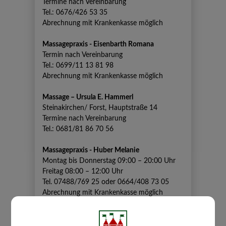
Termine nach Vereinbarung
Tel.: 0676/426 53 35
Abrechnung mit Krankenkasse möglich
Massagepraxis - Eisenbarth Romana
Termin nach Vereinbarung
Tel.: 0699/11 13 81 98
Abrechnung mit Krankenkasse möglich
Massage – Ursula E. Hammerl
Steinakirchen/ Forst, Hauptstraße 14
Termine nach Vereinbarung
Tel.: 0681/81 86 70 56
Massagepraxis - Huber Melanie
Montag bis Donnerstag 09:00 – 20:00 Uhr
Freitag 08:00 – 12:00 Uhr
Tel. 07488/769 25 oder 0664/408 73 05
Abrechnung mit Krankenkasse möglich
Heilmassage Eisserer Doris
Termin nach Vereinbarung: 0664/213 89 79