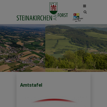
Site
search
toggle
Amtstafel