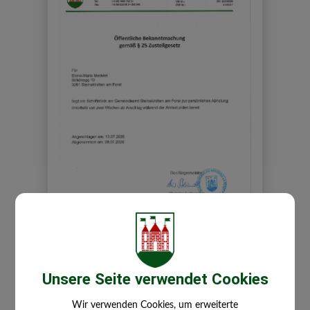
Di, 14. Juli 2026
öff. Bekanntmachung
Unsere Seite verwendet Cookies
gem. Zustellgesetz
Wir verwenden Cookies, um erweiterte