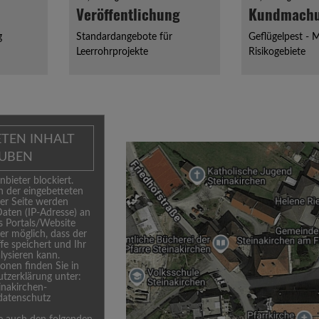
Veröffentlichung
Kundmach
g
Standardangebote für
Geflügelpest -
Leerrohrprojekte
Risikogebiete
ETEN INHALT
AUBEN
nbieter blockiert.
 der eingebetteten
ser Seite werden
aten (IP-Adresse) an
s Portals/Website
her möglich, dass der
ffe speichert und Ihr
lysieren kann.
onen finden Sie in
tzerklärung unter:
einakirchen-
/datenschutz