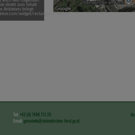
ie auch den folgenden
Sie direkt zum Inhalt
s Anbieters bringt:
etter.com/widget/rectangle/2764556
Tel:
+43 (0) 7488 713 25
Im
Email:
gemeinde@steinakirchen-forst.gv.at