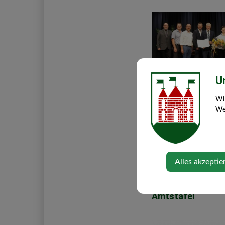
U
Di, 21. Juli 2026
Abschied in der
Wi
Web
Mittelschule
Pensionierungen und
Verleihung des Titels 
Alles akzeptie
Amtstafel