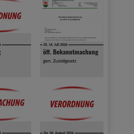
6
Di, 14. Juli 2026
g
öff. Bekanntmachung
gem. Zustellgesetz
6
Do, 06. August 2026