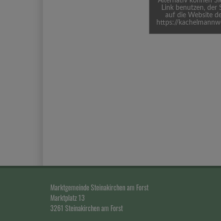
Alternativ können S
Link benutzen, der 
auf die Website de
https://kachelmannw
Marktgemeinde Steinakirchen am Forst
Marktplatz 13
3261 Steinakirchen am Forst