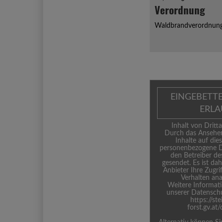
Verordnung
Waldbrandverordnun
EINGEBETT
ERL
Inhalt von Dritta
Durch das Ansehen
Inhalte auf die
personenbezogene D
den Betreiber de
gesendet. Es ist da
Anbieter Ihre Zugri
Verhalten ana
Weitere Informati
unserer Datenschu
https://st
forst.gv.at