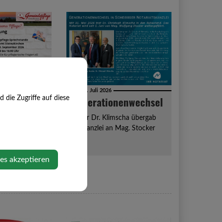
Di, 21. Juli 2026
flege
Generationenwechsel
die Zugriffe auf diese
eger steht zur
Notar Dr. Klimscha übergab
die Kanzlei an Mag. Stocker
ies akzeptieren