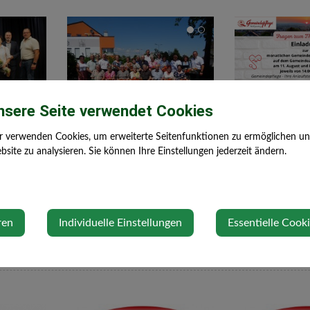
nsere Seite verwendet Cookies
Do, 06. August 2026
Di, 21. Juli 2026
Feiern
Gemeindep
r verwenden Cookies, um erweiterte Seitenfunktionen zu ermöglichen und 
site zu analysieren. Sie können Ihre Einstellungen jederzeit ändern.
70er, 80er und 85 Jubilare
Der Gemeindepfl
sowie Eiserne Hochzeit
Verfügung
"Schulrat"
ren
Individuelle Einstellungen
Essentielle Cook