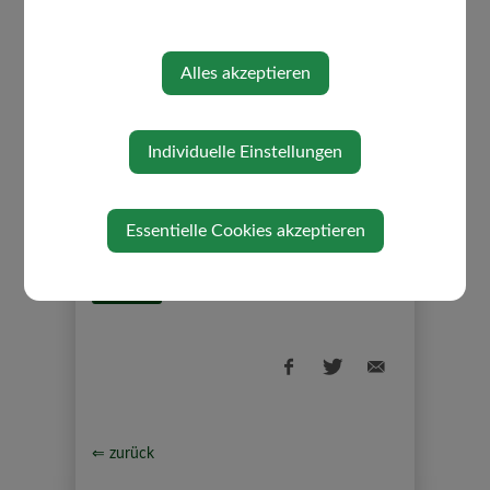
Dazu muss die zu vertretende Person ein
Formular ausfüllen und unterschreiben.
Dieses wird beim Einstieg in Finanzonline
Alles akzeptieren
hochgeladen und durch das Finanzamt
freigegeben.
Individuelle Einstellungen
BESCHREIBUNG
Dienstag, 23. Juni 2026
Essentielle Cookies akzeptieren
ANTRAG
Dienstag, 23. Juni 2026
⇐ zurück