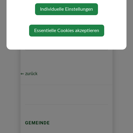
Ausschuss für Straßenbau,
Individuelle Einstellungen
Infrastruktur & Agrar
Gemeindeabwasserverband
Sonderschule Rogatsboden
Essentielle Cookies akzeptieren
Volksschule Neumarkt an der Ybbs
⇐ zurück
GEMEINDE