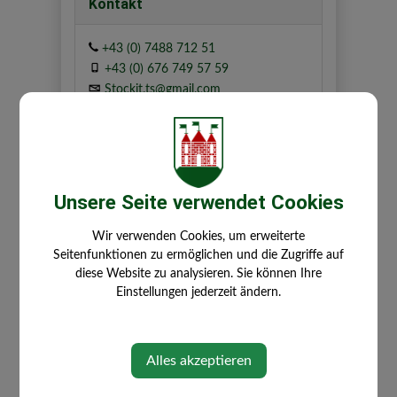
Kontakt
+43 (0) 7488 712 51
+43 (0) 676 749 57 59
Stockit.ts@gmail.com
Adresse
Oed bei Ernegg 9
Unsere Seite verwendet Cookies
3261 Steinakirchen am Forst
Wir verwenden Cookies, um erweiterte
Seitenfunktionen zu ermöglichen und die Zugriffe auf
Partei
diese Website zu analysieren. Sie können Ihre
Einstellungen jederzeit ändern.
ÖVP
Alles akzeptieren
Zuständigkeiten