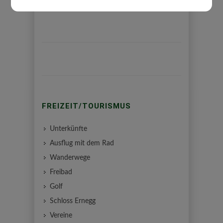
FREIZEIT/TOURISMUS
Unterkünfte
Ausflug mit dem Rad
Wanderwege
Freibad
Golf
Schloss Ernegg
Vereine