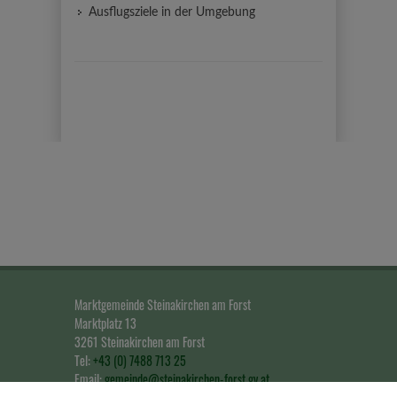
Ausflugsziele in der Umgebung
Marktgemeinde Steinakirchen am Forst
Marktplatz 13
3261 Steinakirchen am Forst
Tel:
+43 (0) 7488 713 25
Email:
gemeinde@steinakirchen-forst.gv.at