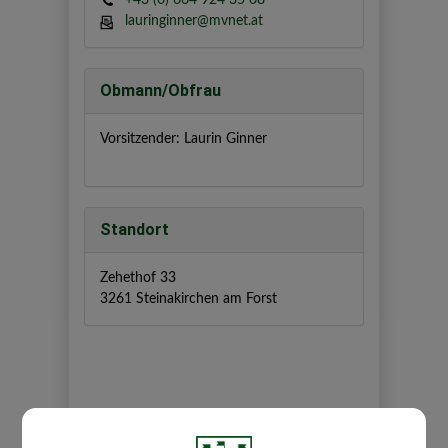
+43 (0) 664 924 35 08
lauringinner@mvnet.at
Obmann/Obfrau
Vorsitzender: Laurin Ginner
Standort
Zehethof 33
3261 Steinakirchen am Forst