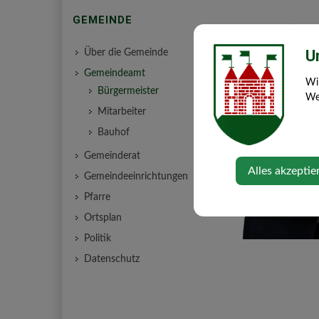
GEMEINDE
U
Über die Gemeinde
Gemeindeamt
Wi
Bürgermeister
Web
Mitarbeiter
Bauhof
Gemeinderat
Alles akzeptie
Gemeindeeinrichtungen
Pfarre
Ortsplan
Politik
Datenschutz