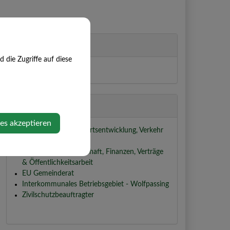
Partei
die Zugriffe auf diese
ÖVP
Zuständigkeiten
ies akzeptieren
Ausschuss für Bau, Ortsentwicklung, Verkehr
& Zivilschutz
Ausschuss für Wirtschaft, Finanzen, Verträge
& Öffentlichkeitsarbeit
EU Gemeinderat
Interkommunales Betriebsgebiet - Wolfpassing
Zivilschutzbeauftragter