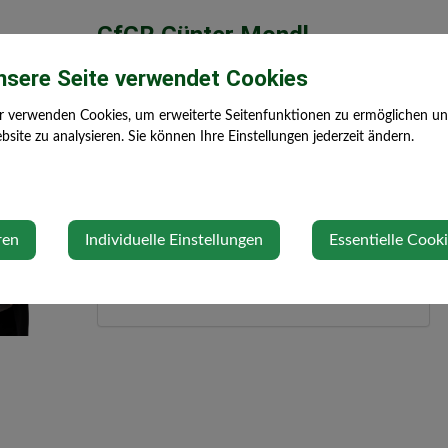
GfGR Günter Mondl
nsere Seite verwendet Cookies
Kontakt
r verwenden Cookies, um erweiterte Seitenfunktionen zu ermöglichen und 
site zu analysieren. Sie können Ihre Einstellungen jederzeit ändern.
+43 (0) 664 50 63 720
mondl@steinakirchen-forst.gv.at
Adresse
ren
Individuelle Einstellungen
Essentielle Cook
Michael Rab-Straße 7
3261 Steinakirchen am Forst