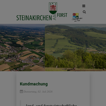
Site
search
toggle
Kundmachung
Donnerstag, 02. Juli 2026
land- und forstwirtschaftliche