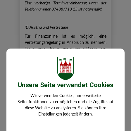
Eine vorherige Terminvereinbarung unter der
Telefonnummer 07488/713 25
ist notwendig!
ID Austria und Vertretung
Für Finanzonline ist es möglich, eine
Vertretungsregelung in Anspruch zu nehmen.
Dazu muss die zu vertretende Person ein
Formular ausfüllen und unterschreiben.
Dieses wird beim Einstieg in Finanzonline
hochgeladen.
Unsere Seite verwendet Cookies
Wir verwenden Cookies, um erweiterte
Seitenfunktionen zu ermöglichen und die Zugriffe auf
diese Website zu analysieren. Sie können Ihre
Einstellungen jederzeit ändern.