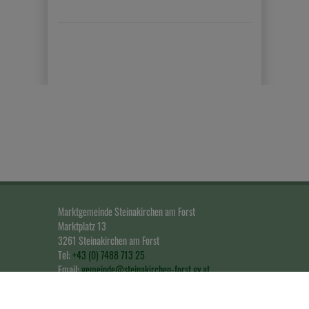
Marktgemeinde Steinakirchen am Forst
Marktplatz 13
3261 Steinakirchen am Forst
Tel:
+43 (0) 7488 713 25
Email:
gemeinde@steinakirchen-forst.gv.at
Impressum & Datenschutz