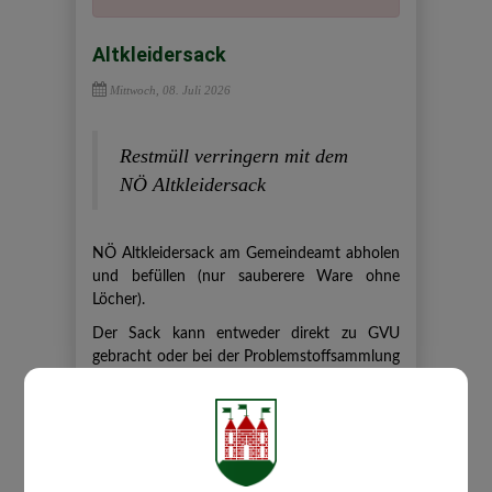
Altkleidersack
Mittwoch, 08. Juli 2026
Restmüll verringern mit dem
NÖ Altkleidersack
NÖ Altkleidersack am Gemeindeamt abholen
und befüllen (nur sauberere Ware ohne
Löcher).
Der Sack kann entweder direkt zu GVU
gebracht oder bei der Problemstoffsammlung
am 28. August im Bauhof abgegeben werden.
Die Kleidungsstücke werden weiter
verwertet.