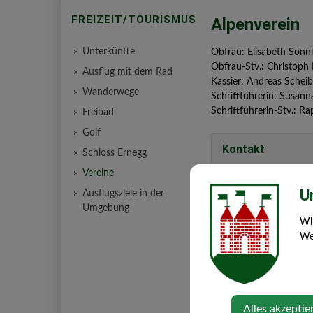
FREIZEIT/TOURISMUS
Alpenverein
Unterkünfte
Obfrau: Elisabeth Sonnl
Obfrau-Stv.: Christoph 
Ausflug mit dem Rad
Kassier: Andreas Scheib
Wanderwege
Schriftführerin: Susann
Schriftführerin-Stv.: Ra
Freibad
Golf
Kontakt
Schloss Ernegg
Vereine
sonnleitner.elis
U
Ausflugsziele in der
www.alpenverein
Umgebung
Wi
Web
Alles akzeptie