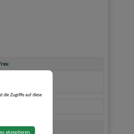
frau
eitner
, Hopfengasse 3
die Zugriffe auf diese
65
ies akzeptieren