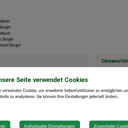
eitner
Berger
elauer
a Berger
phael Berger
Obmann/Ob
abeth@gmx.at
Elisabeth Sonnl
nsere Seite verwendet Cookies
.at/amstetten
3371 Neumarkt
r verwenden Cookies, um erweiterte Seitenfunktionen zu ermöglichen und 
site zu analysieren. Sie können Ihre Einstellungen jederzeit ändern.
ZVR: 5546478
Standort
ren
Individuelle Einstellungen
Essentielle Cook