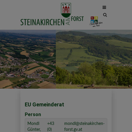
Site
search
toggle
EU Gemeinderat
Person
Mondl
+43
mondl@steinakirchen-
Günter,
(0)
forst.gv.at