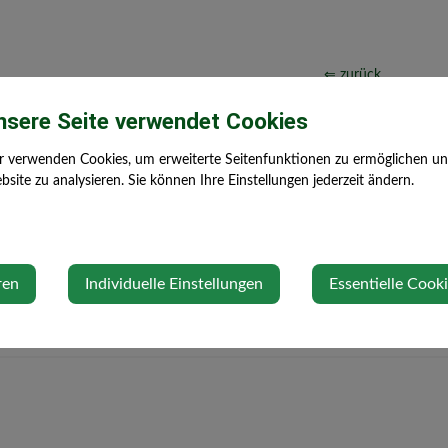
⇐ zurück
+43 (0) 7488
iris.steindl@gmx.at
nsere Seite verwendet Cookies
714 14
r verwenden Cookies, um erweiterte Seitenfunktionen zu ermöglichen und 
07488 713 25-
wiener@steinakirchen-
site zu analysieren. Sie können Ihre Einstellungen jederzeit ändern.
11
forst.gv.at
0680/302 23
zehetner@steinakirchen-
66
forst.gv.at
ren
Individuelle Einstellungen
Essentielle Cook