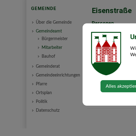
GEMEINDE
Eisenstraße
Über die Gemeinde
Personen
Gemeindeamt
Steindl Iris,
U
Bürgermeister
Vizebürgermeisterin
Mitarbeiter
Wi
Wiener Silvia
Web
Bauhof
Gemeinderat
Zehetner Karin, GfGR
Gemeindeeinrichtungen
Pfarre
Alles akzeptie
Ortsplan
Politik
Datenschutz