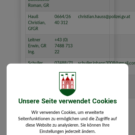
Roman, GR
Hauß
0664/26
christian.hauss@polizei.gv.at
Christian,
40 312
GfGR
Leitner
+43 (0)
Erwin, GR
7488 713
Ing.
22
Schuller
07488/71
schuller.johann3008@gmail.c
Johann, GR
274
Stockinger
+43 (0)
Stockit.ts@gmail.com
Thomas,
7488 712
GfGR
51
Unsere Seite verwendet Cookies
Tanzer
Anton, GR
Wir verwenden Cookies, um erweiterte
Seitenfunktionen zu ermöglichen und die Zugriffe auf
diese Website zu analysieren. Sie können Ihre
Einstellungen jederzeit ändern.