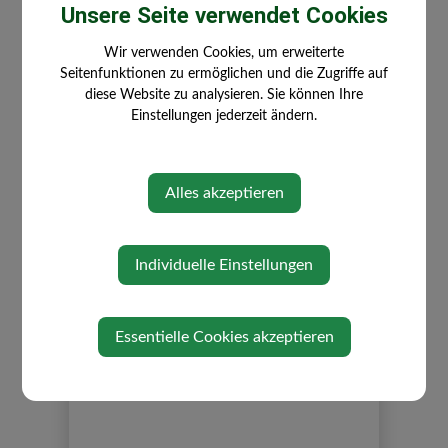
Unsere Seite verwendet Cookies
Wir verwenden Cookies, um erweiterte
20220823165359957.PDF
Seitenfunktionen zu ermöglichen und die Zugriffe auf
Dienstag, 23. August 2022
diese Website zu analysieren. Sie können Ihre
20220823165416954.PDF
Einstellungen jederzeit ändern.
Dienstag, 23. August 2022
Alles akzeptieren
Individuelle Einstellungen
⇐ zurück
Essentielle Cookies akzeptieren