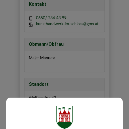
Kontakt
0650/ 284 43 99
kunsthandwerk-im-schloss@gmx.at
Obmann/Obfrau
Majer Manuela
Standort
Wolfpassing 42
3261 Wolfpassing
Auf Google Maps anzeigen