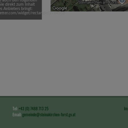
ie auch den folgenden
Sie direkt zum Inhalt
s Anbieters bringt:
etter.com/widget/rectangle/2764556
Tel:
+43 (0) 7488 713 25
Im
Email:
gemeinde@steinakirchen-forst.gv.at