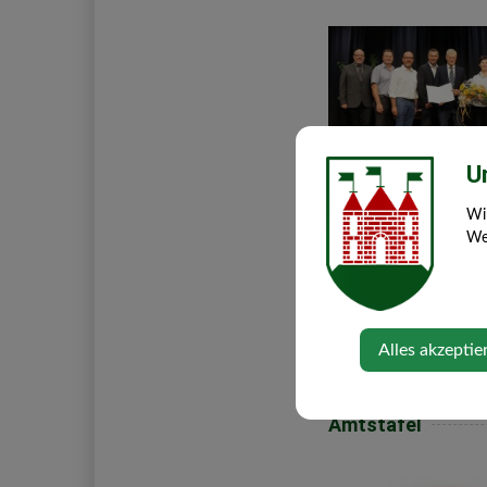
U
Di, 21. Juli 2026
Abschied in der
Wi
Web
Mittelschule
Pensionierungen und
Verleihung des Titels 
Alles akzeptie
Amtstafel