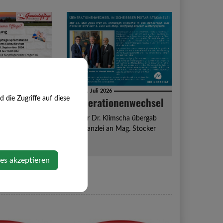
Di, 21. Juli 2026
flege
Generationenwechsel
die Zugriffe auf diese
eger steht zur
Notar Dr. Klimscha übergab
die Kanzlei an Mag. Stocker
ies akzeptieren