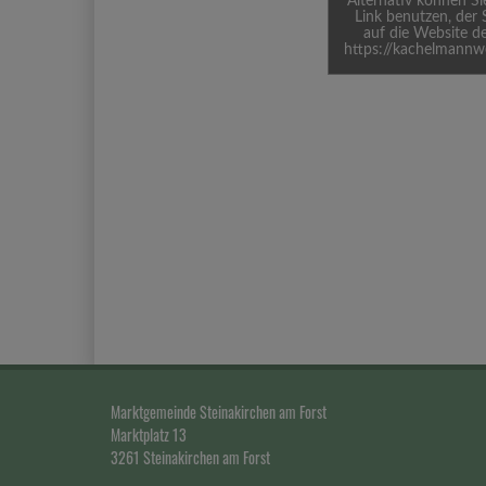
Alternativ können S
Link benutzen, der 
auf die Website de
https://kachelmannw
Marktgemeinde Steinakirchen am Forst
Marktplatz 13
3261 Steinakirchen am Forst