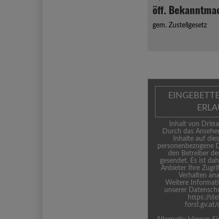
öff. Bekanntm
gem. Zustellgesetz
EINGEBETT
ERL
Inhalt von Dritta
Durch das Ansehen
Inhalte auf die
personenbezogene D
den Betreiber de
gesendet. Es ist da
Anbieter Ihre Zugri
Verhalten ana
Weitere Informati
unserer Datenschu
https://st
forst.gv.at