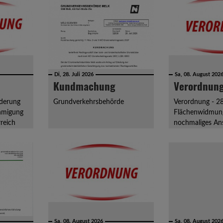
Di, 28. Juli 2026
Sa, 08. August 202
Kundmachung
Verordnun
derung
Grundverkehrsbehörde
Verordnung - 2
hmigung
Flächenwidmung
reich
nochmaliges An
Sa, 08. August 2026
Sa, 08. August 202